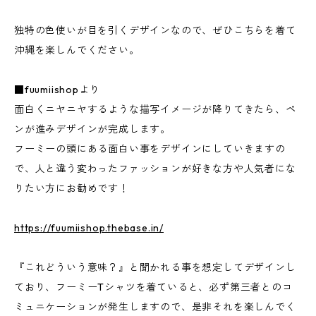
独特の色使いが目を引くデザインなので、ぜひこちらを着て
沖縄を楽しんでください。
■fuumiishopより
面白くニヤニヤするような描写イメージが降りてきたら、ペ
ンが進みデザインが完成します。
フーミーの頭にある面白い事をデザインにしていきますの
で、人と違う変わったファッションが好きな方や人気者にな
りたい方にお勧めです！
https://fuumiishop.thebase.in/
『これどういう意味？』と聞かれる事を想定してデザインし
ており、フーミーTシャツを着ていると、必ず第三者とのコ
ミュニケーションが発生しますので、是非それを楽しんでく