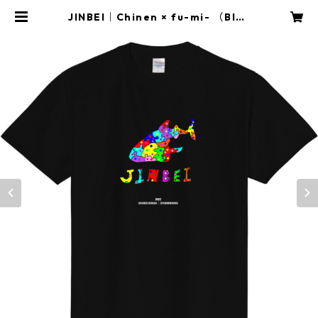
JINBEI｜Chinen × fu-mi- （Blac
k） | ちねん商店