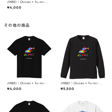
JINBEI｜Chinen × fu-mi- （B
lack）
¥4,000
その他の商品
JINBEI｜Chinen × fu-mi- （B
JINBEI｜Chinen × fu-mi- （B
lack）
lack）
¥4,000
¥5,500