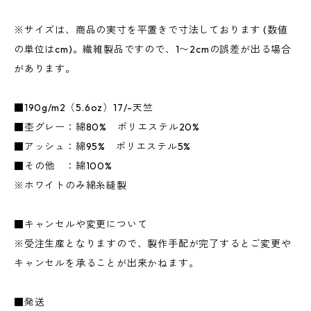
※サイズは、商品の実寸を平置きで寸法しております (数値
の単位はcm)。繊維製品ですので、1〜2cmの誤差が出る場合
があります。
■190g/m2（5.6oz）17/-天竺
■杢グレー：綿80% ポリエステル20%
■アッシュ：綿95% ポリエステル5%
■その他 ：綿100%
※ホワイトのみ綿糸縫製
■キャンセルや変更について
※受注生産となりますので、製作手配が完了するとご変更や
キャンセルを承ることが出来かねます。
■発送